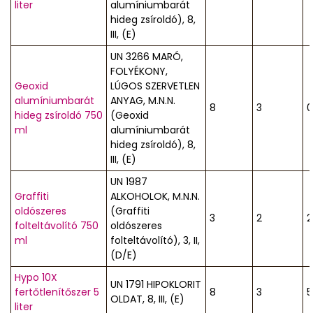
liter
alumíniumbarát
hideg zsíroldó), 8,
III, (E)
UN 3266 MARÓ,
FOLYÉKONY,
Geoxid
LÚGOS SZERVETLEN
alumíniumbarát
ANYAG, M.N.N.
8
3
0
hideg zsíroldó 750
(Geoxid
ml
alumíniumbarát
hideg zsíroldó), 8,
III, (E)
UN 1987
Graffiti
ALKOHOLOK, M.N.N.
oldószeres
(Graffiti
3
2
2
folteltávolító 750
oldószeres
ml
folteltávolító), 3, II,
(D/E)
Hypo 10X
UN 1791 HIPOKLORIT
fertőtlenítőszer 5
8
3
5
OLDAT, 8, III, (E)
liter