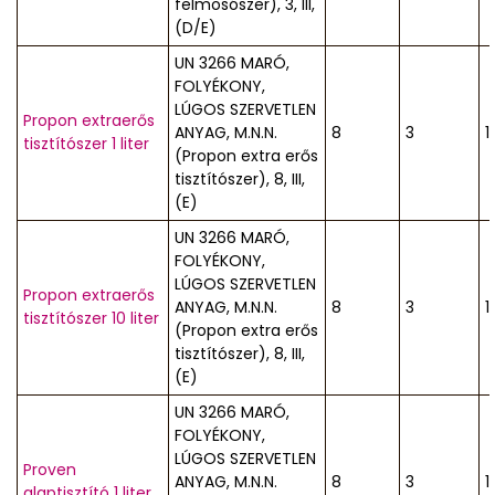
felmosószer), 3, III,
(D/E)
UN 3266 MARÓ,
FOLYÉKONY,
LÚGOS SZERVETLEN
Propon extraerős
ANYAG, M.N.N.
8
3
1
tisztítószer 1 liter
(Propon extra erős
tisztítószer), 8, III,
(E)
UN 3266 MARÓ,
FOLYÉKONY,
LÚGOS SZERVETLEN
Propon extraerős
ANYAG, M.N.N.
8
3
1
tisztítószer 10 liter
(Propon extra erős
tisztítószer), 8, III,
(E)
UN 3266 MARÓ,
FOLYÉKONY,
LÚGOS SZERVETLEN
Proven
ANYAG, M.N.N.
8
3
1
alaptisztító 1 liter