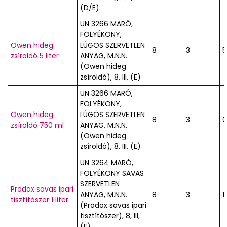
(D/E)
UN 3266 MARÓ,
FOLYÉKONY,
Owen hideg
LÚGOS SZERVETLEN
8
3
5
zsíroldó 5 liter
ANYAG, M.N.N.
(Owen hideg
zsíroldó), 8, III, (E)
UN 3266 MARÓ,
FOLYÉKONY,
Owen hideg
LÚGOS SZERVETLEN
8
3
0
zsíroldó 750 ml
ANYAG, M.N.N.
(Owen hideg
zsíroldó), 8, III, (E)
UN 3264 MARÓ,
FOLYÉKONY SAVAS
SZERVETLEN
Prodax savas ipari
ANYAG, M.N.N.
8
3
1
tisztítószer 1 liter
(Prodax savas ipari
tisztítószer), 8, III,
(E)