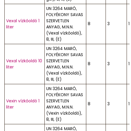
UN 3264 MARÓ,
FOLYÉKONY SAVAS
Vexal vízkőoldó 1
SZERVETLEN
8
3
1
liter
ANYAG, M.N.N.
(Vexal vízkőoldó),
8, III, (E)
UN 3264 MARÓ,
FOLYÉKONY SAVAS
Vexal vízkőoldó 10
SZERVETLEN
8
3
1
liter
ANYAG, M.N.N.
(Vexal vízkőoldó),
8, III, (E)
UN 3264 MARÓ,
FOLYÉKONY SAVAS
Vexin vízkőoldó 1
SZERVETLEN
8
3
1
liter
ANYAG, M.N.N.
(Vexin vízkőoldó),
8, III, (E)
UN 3264 MARÓ,