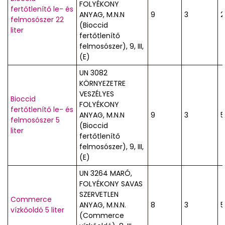
FOLYÉKONY
fertőtlenítő le- és
ANYAG, M.N.N
9
3
2
felmosószer 22
(Bioccid
liter
fertőtlenítő
felmosószer), 9, III,
(E)
UN 3082
KÖRNYEZETRE
VESZÉLYES
Bioccid
FOLYÉKONY
fertőtlenítő le- és
ANYAG, M.N.N
9
3
5
felmosószer 5
(Bioccid
liter
fertőtlenítő
felmosószer), 9, III,
(E)
UN 3264 MARÓ,
FOLYÉKONY SAVAS
SZERVETLEN
Commerce
ANYAG, M.N.N.
8
3
5
vízkőoldó 5 liter
(Commerce