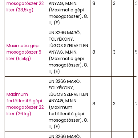
mosogatószer 22
ANYAG, M.N.N.
8
3
2
liter (28,5kg)
(Maximatic gépi
mosogatószer), 8,
III, (E)
UN 3266 MARÓ,
FOLYÉKONY,
Maximatic gépi
LÚGOS SZERVETLEN
mosogatószer 5
ANYAG, M.N.N.
8
3
5
liter (6,5kg)
(Maximatic gépi
mosogatószer), 8,
III, (E)
UN 3266 MARÓ,
FOLYÉKONY,
Maximum
LÚGOS SZERVETLEN
fertőtlenítő gépi
ANYAG, M.N.N.
8
3
2
mosogatószer 22
(Maximum
liter (26 kg)
fertőtlenítő gépi
mosogatószer), 8,
III, (E)
UN 3266 MARÓ,