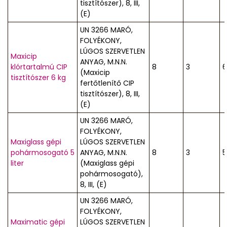
tisztítószer), 8, III,
(E)
UN 3266 MARÓ,
FOLYÉKONY,
LÚGOS SZERVETLEN
Maxicip
ANYAG, M.N.N.
klórtartalmú CIP
8
3
6
(Maxicip
tisztítószer 6 kg
fertőtlenítő CIP
tisztítószer), 8, III,
(E)
UN 3266 MARÓ,
FOLYÉKONY,
Maxiglass gépi
LÚGOS SZERVETLEN
pohármosogató 5
ANYAG, M.N.N.
8
3
5
liter
(Maxiglass gépi
pohármosogató),
8, III, (E)
UN 3266 MARÓ,
FOLYÉKONY,
Maximatic gépi
LÚGOS SZERVETLEN