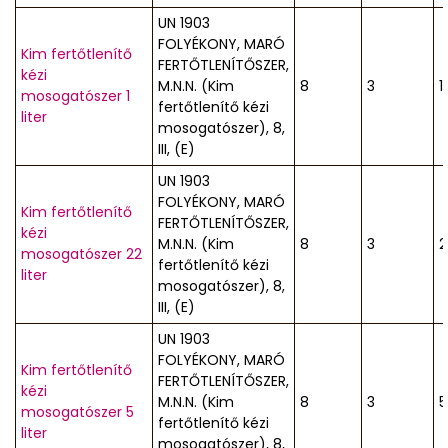
UN 1903
FOLYÉKONY, MARÓ
Kim fertőtlenítő
FERTŐTLENÍTŐSZER,
kézi
M.N.N. (Kim
8
3
1
mosogatószer 1
fertőtlenítő kézi
liter
mosogatószer), 8,
III, (E)
UN 1903
FOLYÉKONY, MARÓ
Kim fertőtlenítő
FERTŐTLENÍTŐSZER,
kézi
M.N.N. (Kim
8
3
2
mosogatószer 22
fertőtlenítő kézi
liter
mosogatószer), 8,
III, (E)
UN 1903
FOLYÉKONY, MARÓ
Kim fertőtlenítő
FERTŐTLENÍTŐSZER,
kézi
M.N.N. (Kim
8
3
5
mosogatószer 5
fertőtlenítő kézi
liter
mosogatószer), 8,