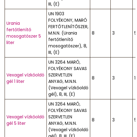
III, (E)
UN 1903
FOLYÉKONY, MARÓ
Urania
FERTŐTLENÍTŐSZER,
fertőtlenítő
M.N.N. (Urania
8
3
5
mosogatószer 5
fertőtlenítő
liter
mosogatószer), 8,
III, (E)
UN 3264 MARÓ,
FOLYÉKONY SAVAS
Vexagel vízkőoldó
SZERVETLEN
8
3
1
gél 1 liter
ANYAG, M.N.N.
(Vexagel vízkőoldó
gél), 8, III, (E)
UN 3264 MARÓ,
FOLYÉKONY SAVAS
Vexagel vízkőoldó
SZERVETLEN
8
3
5
gél 5 liter
ANYAG, M.N.N.
(Vexagel vízkőoldó
gél), 8, III, (E)