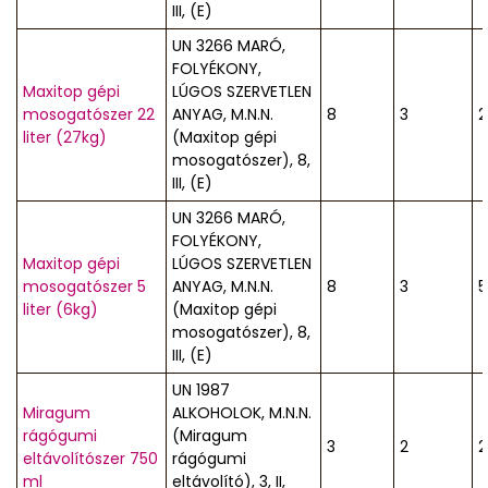
III, (E)
UN 3266 MARÓ,
FOLYÉKONY,
Maxitop gépi
LÚGOS SZERVETLEN
mosogatószer 22
ANYAG, M.N.N.
8
3
2
liter (27kg)
(Maxitop gépi
mosogatószer), 8,
III, (E)
UN 3266 MARÓ,
FOLYÉKONY,
Maxitop gépi
LÚGOS SZERVETLEN
mosogatószer 5
ANYAG, M.N.N.
8
3
5
liter (6kg)
(Maxitop gépi
mosogatószer), 8,
III, (E)
UN 1987
Miragum
ALKOHOLOK, M.N.N.
rágógumi
(Miragum
3
2
2
eltávolítószer 750
rágógumi
ml
eltávolító), 3, II,