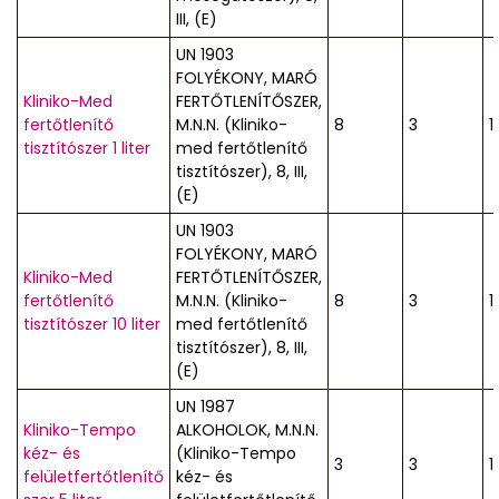
III, (E)
UN 1903
FOLYÉKONY, MARÓ
Kliniko-Med
FERTŐTLENÍTŐSZER,
fertőtlenítő
M.N.N. (Kliniko-
8
3
1
tisztítószer 1 liter
med fertőtlenítő
tisztítószer), 8, III,
(E)
UN 1903
FOLYÉKONY, MARÓ
Kliniko-Med
FERTŐTLENÍTŐSZER,
fertőtlenítő
M.N.N. (Kliniko-
8
3
1
tisztítószer 10 liter
med fertőtlenítő
tisztítószer), 8, III,
(E)
UN 1987
Kliniko-Tempo
ALKOHOLOK, M.N.N.
kéz- és
(Kliniko-Tempo
3
3
1
felületfertőtlenítő
kéz- és