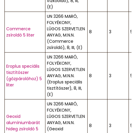
vízkőoldó), 8, III,
(E)
UN 3266 MARÓ,
FOLYÉKONY,
Commerce
LÚGOS SZERVETLEN
8
3
5
zsíroldó 5 liter
ANYAG, M.N.N.
(Commerce
zsíroldó), 8, III, (E)
UN 3266 MARÓ,
FOLYÉKONY,
Eroplus speciális
LÚGOS SZERVETLEN
tisztítószer
ANYAG, M.N.N.
8
3
5
(gőzpárolóhoz) 5
(Eroplus speciális
liter
tisztítószer), 8, III,
(E)
UN 3266 MARÓ,
FOLYÉKONY,
Geoxid
LÚGOS SZERVETLEN
alumíniumbarát
ANYAG, M.N.N.
8
3
5
hideg zsíroldó 5
(Geoxid