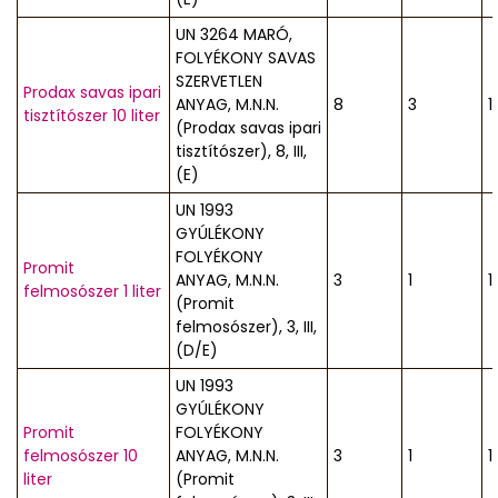
UN 3264 MARÓ,
FOLYÉKONY SAVAS
SZERVETLEN
Prodax savas ipari
ANYAG, M.N.N.
8
3
1
tisztítószer 10 liter
(Prodax savas ipari
tisztítószer), 8, III,
(E)
UN 1993
GYÚLÉKONY
FOLYÉKONY
Promit
ANYAG, M.N.N.
3
1
1
felmosószer 1 liter
(Promit
felmosószer), 3, III,
(D/E)
UN 1993
GYÚLÉKONY
Promit
FOLYÉKONY
felmosószer 10
ANYAG, M.N.N.
3
1
1
liter
(Promit