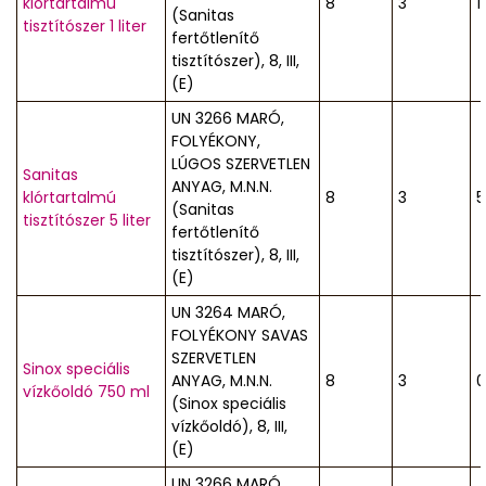
klórtartalmú
8
3
1
(Sanitas
tisztítószer 1 liter
fertőtlenítő
tisztítószer), 8, III,
(E)
UN 3266 MARÓ,
FOLYÉKONY,
LÚGOS SZERVETLEN
Sanitas
ANYAG, M.N.N.
klórtartalmú
8
3
5
(Sanitas
tisztítószer 5 liter
fertőtlenítő
tisztítószer), 8, III,
(E)
UN 3264 MARÓ,
FOLYÉKONY SAVAS
SZERVETLEN
Sinox speciális
ANYAG, M.N.N.
8
3
0
vízkőoldó 750 ml
(Sinox speciális
vízkőoldó), 8, III,
(E)
UN 3266 MARÓ,