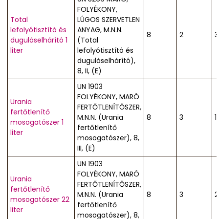
FOLYÉKONY,
Total
LÚGOS SZERVETLEN
lefolyótisztító és
ANYAG, M.N.N.
8
2
3
duguláselhárító 1
(Total
liter
lefolyótisztító és
duguláselhárító),
8, II, (E)
UN 1903
FOLYÉKONY, MARÓ
Urania
FERTŐTLENÍTŐSZER,
fertőtlenítő
M.N.N. (Urania
8
3
1
mosogatószer 1
fertőtlenítő
liter
mosogatószer), 8,
III, (E)
UN 1903
FOLYÉKONY, MARÓ
Urania
FERTŐTLENÍTŐSZER,
fertőtlenítő
M.N.N. (Urania
8
3
2
mosogatószer 22
fertőtlenítő
liter
mosogatószer), 8,