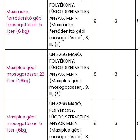
FOLYÉKONY,
Maximum
LÚGOS SZERVETLEN
fertőtlenítő gépi
ANYAG, M.N.N.
8
3
5
mosogatószer 5
(Maximum
liter (6 kg)
fertőtlenítő gépi
mosogatószer), 8,
III, (E)
UN 3266 MARÓ,
FOLYÉKONY,
Maxiplus gépi
LÚGOS SZERVETLEN
mosogatószer 22
ANYAG, M.N.N.
8
3
2
liter (26kg)
(Maxiplus gépi
mosogatószer), 8,
III, (E)
UN 3266 MARÓ,
FOLYÉKONY,
Maxiplus gépi
LÚGOS SZERVETLEN
mosogatószer 5
ANYAG, M.N.N.
8
3
5
liter (6kg)
(Maxiplus gépi
mosogatószer), 8,