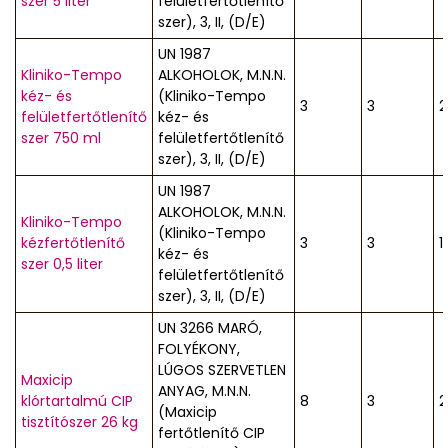
szer 5 liter
felületfertőtlenítő
szer), 3, II, (D/E)
UN 1987
Kliniko-Tempo
ALKOHOLOK, M.N.N.
kéz- és
(Kliniko-Tempo
3
3
2
felületfertőtlenítő
kéz- és
szer 750 ml
felületfertőtlenítő
szer), 3, II, (D/E)
UN 1987
ALKOHOLOK, M.N.N.
Kliniko-Tempo
(Kliniko-Tempo
kézfertőtlenítő
3
3
1
kéz- és
szer 0,5 liter
felületfertőtlenítő
szer), 3, II, (D/E)
UN 3266 MARÓ,
FOLYÉKONY,
LÚGOS SZERVETLEN
Maxicip
ANYAG, M.N.N.
klórtartalmú CIP
8
3
2
(Maxicip
tisztítószer 26 kg
fertőtlenítő CIP