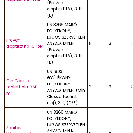
(Proven
alaptisztító), 8, III,
(E)
UN 3266 MARÓ,
FOLYÉKONY,
LÚGOS SZERVETLEN
Proven
ANYAG, M.N.N.
8
3
1
alaptisztító 10 liter
(Proven
alaptisztító), 8, III,
(E)
UN 1993
GYÚLÉKONY
Qin Classic
FOLYÉKONY
toalett olaj 750
3
2
2
ANYAG, M.N.N. (Qin
ml
Classic toalett
olaj), 3, II, (D/E)
UN 3266 MARÓ,
FOLYÉKONY,
LÚGOS SZERVETLEN
Sanitas
ANYAG, M.N.N.