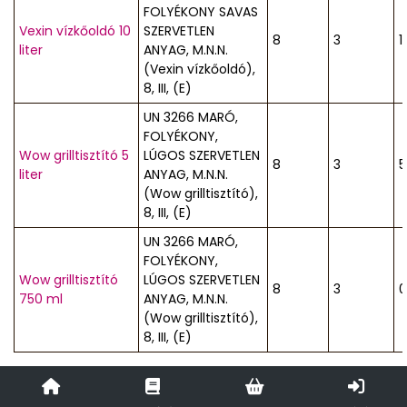
FOLYÉKONY SAVAS
Vexin vízkőoldó 10
SZERVETLEN
8
3
1
liter
ANYAG, M.N.N.
(Vexin vízkőoldó),
8, III, (E)
UN 3266 MARÓ,
FOLYÉKONY,
Wow grilltisztító 5
LÚGOS SZERVETLEN
8
3
5
liter
ANYAG, M.N.N.
(Wow grilltisztító),
8, III, (E)
UN 3266 MARÓ,
FOLYÉKONY,
Wow grilltisztító
LÚGOS SZERVETLEN
8
3
0
750 ml
ANYAG, M.N.N.
(Wow grilltisztító),
8, III, (E)