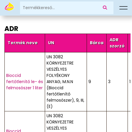
ADR
ADR
Termék neve
UN
Bárca
szorzó
UN 3082
KÖRNYEZETRE
VESZÉLYES
Bioccid
FOLYÉKONY
fertőtlenítő le- és
ANYAG, M.N.N
9
3
1
felmosószer 1 liter
(Bioccid
fertőtlenítő
felmosószer), 9, III,
(E)
UN 3082
KÖRNYEZETRE
VESZÉLYES
Bioccid